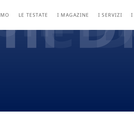
oni 
oni 
oni 
one 
ioni 
AMO
LE TESTATE
I MAGAZINE
I SERVIZI
I