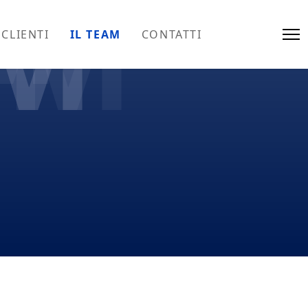
DM
DM
DM
DM
DM
 CLIENTI
IL TEAM
CONTATTI