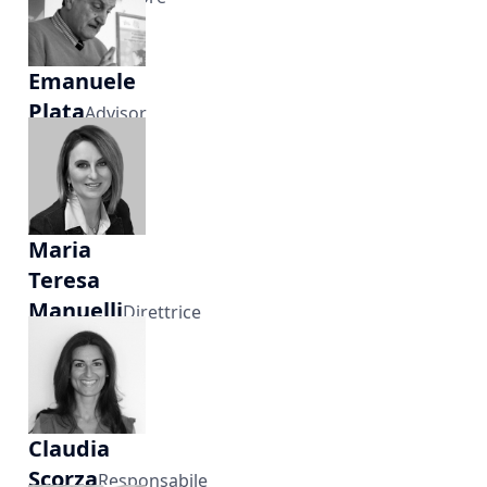
Emanuele
Plata
Advisor
Strategia &
Sviluppo
Maria
Teresa
Manuelli
Direttrice
Editoriale
EDM
Claudia
Scorza
Responsabile