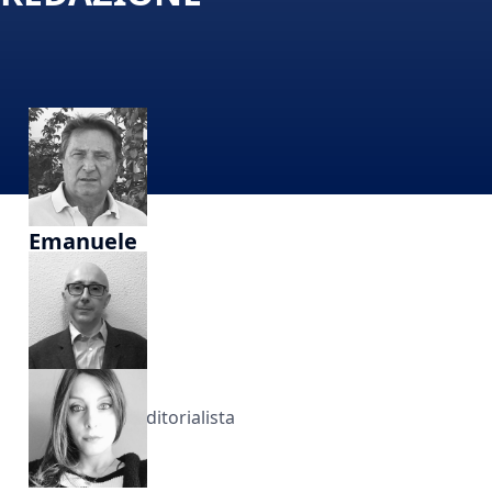
Emanuele
Scarci
Editorialista
Luca
Salomone
Editorialista