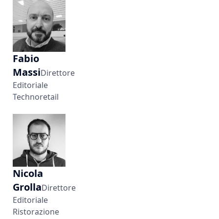
delle
redazioni
Fabio
Massi
Direttore
Editoriale
Technoretail
Nicola
Grolla
Direttore
Editoriale
Ristorazione